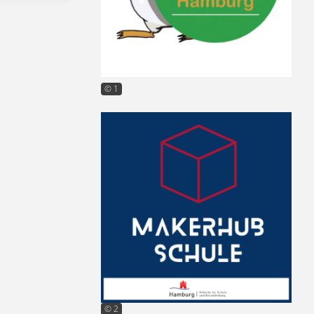
© 1
© 2