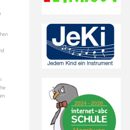
m
chen
und
n
che
gen