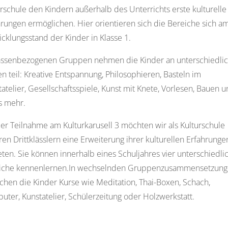
rschule den Kindern außerhalb des Unterrichts erste kulturelle
hrungen ermöglichen. Hier orientieren sich die Bereiche sich a
cklungsstand der Kinder in Klasse 1.
lassenbezogenen Gruppen nehmen die Kinder an unterschiedli
n teil: Kreative Entspannung, Philosophieren, Basteln im
atelier, Gesellschaftsspiele, Kunst mit Knete, Vorlesen, Bauen 
s mehr.
der Teilnahme am Kulturkarusell 3 möchten wir als Kulturschule
en Drittklässlern eine Erweiterung ihrer kulturellen Erfahrunge
ten. Sie können innerhalb eines Schuljahres vier unterschiedli
iche kennenlernen.In wechselnden Gruppenzusammensetzun
chen die Kinder Kurse wie Meditation, Thai-Boxen, Schach,
ter, Kunstatelier, Schülerzeitung oder Holzwerkstatt.