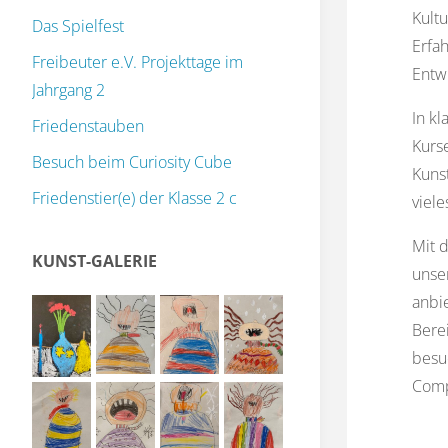
Kultu
Das Spielfest
Erfa
Freibeuter e.V. Projekttage im
Entwi
Jahrgang 2
In k
Friedenstauben
Kurse
Besuch beim Curiosity Cube
Kunst
Friedenstier(e) der Klasse 2 c
viele
Mit 
KUNST-GALERIE
unser
anbie
Bere
besu
Compu