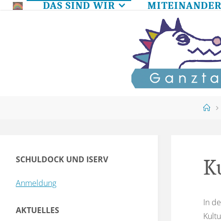
DAS SIND WIR
MITEINANDE
Skip
to
content
Ho
SCHULDOCK UND ISERV
K
Anmeldung
In d
AKTUELLES
Kultu