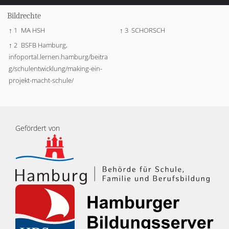
Bildrechte
↑ 1
MA HSH
↑ 3
SCHORSCH
↑ 2
BSFB Hamburg,
infoportal.lernen.hamburg/beitra
g/schulentwicklung/making-ein-
projekt-macht-schule/
Gefördert von