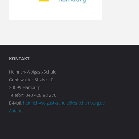
KONTAKT
Heinrich-Wolgast-Schule
Greifswalder Straße 40
20099 Hamburg
Telefon: 040 428 88 270
E-Mail:
heinrich-wolgast-schule@bsfb.hamburg.de
Anfahrt