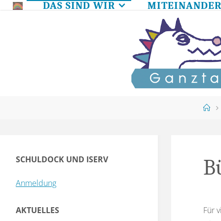
DAS SIND WIR
MITEINANDE
Skip
to
content
Ho
SCHULDOCK UND ISERV
B
Anmeldung
Für v
AKTUELLES