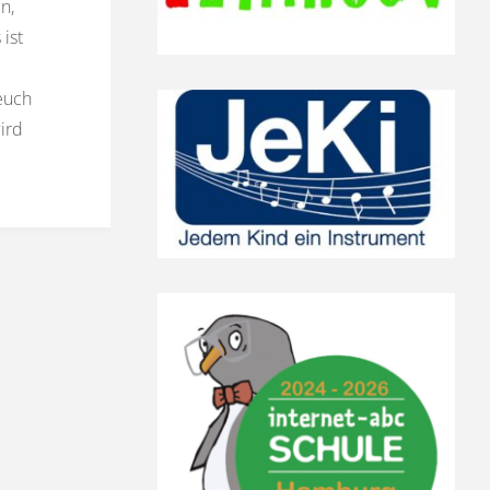
n,
ist
euch
ird