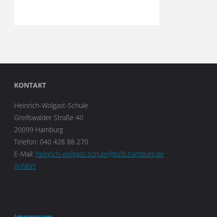
KONTAKT
Heinrich-Wolgast-Schule
Greifswalder Straße 40
20099 Hamburg
Telefon: 040 428 88 270
E-Mail:
heinrich-wolgast-schule@bsfb.hamburg.de
Anfahrt
Impressum