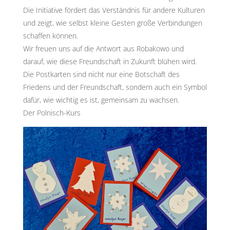
Die Initiative fördert das Verständnis für andere Kulturen
und zeigt, wie selbst kleine Gesten große Verbindungen
schaffen können.
Wir freuen uns auf die Antwort aus Robakowo und
darauf, wie diese Freundschaft in Zukunft blühen wird.
Die Postkarten sind nicht nur eine Botschaft des
Friedens und der Freundschaft, sondern auch ein Symbol
dafür, wie wichtig es ist, gemeinsam zu wachsen.
Der Polnisch-Kurs