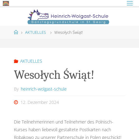
Skip
to
content
Home
AKTUELLES
Wesołych Świąt!
AKTUELLES
Wesołych Świąt!
By
heinrich-wolgast-schule
12. Dezember 2024
Die Teilnehmerinnen und Teilnehmer des Polnisch-
Kurses haben liebevoll gestaltete Postkarten nach
Robakowo zu unserer Partnerschule in Polen geschickt!