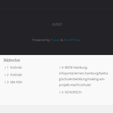
©2023
Powered by
Fluida
&
WordPress.
Bildrechte
↑ 1
Kolinski
↑ 4
BSFB Hamburg,
infoportal.lernen.hamburg/beitra
↑ 2
Kolinski
g/schulentwicklung/making-ein-
↑ 3
MA HSH
projekt-macht-schule/
↑ 5
SCHORSCH