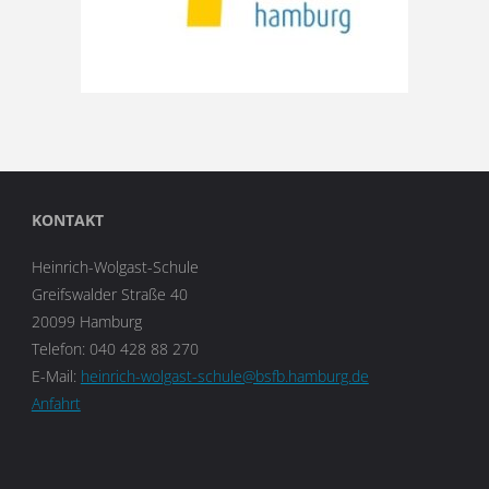
KONTAKT
Heinrich-Wolgast-Schule
Greifswalder Straße 40
20099 Hamburg
Telefon: 040 428 88 270
E-Mail:
heinrich-wolgast-schule@bsfb.hamburg.de
Anfahrt