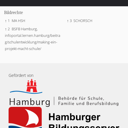
Bildrechte
↑ 1
MA HSH
↑ 3
SCHORSCH
↑ 2
BSFB Hamburg,
infoportal.lernen.hamburg/beitra
g/schulentwicklung/making-ein-
projekt-macht-schule/
Gefördert von