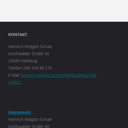
KONTAKT
Heinrich-Wolgast-Schule
Greifswalder Straße 40
20099 Hamburg
Telefon: 040 428 88 270
E-Mail:
heinrich-wolgast-schule@bsfb.hamburg.de
Anfahrt
Impressum
Heinrich-Wolgast-Schule
Greifswalder Straße 40