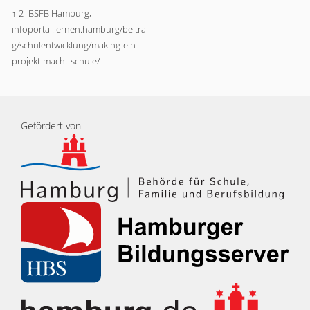
↑ 2
BSFB Hamburg,
infoportal.lernen.hamburg/beitra
g/schulentwicklung/making-ein-
projekt-macht-schule/
Gefördert von