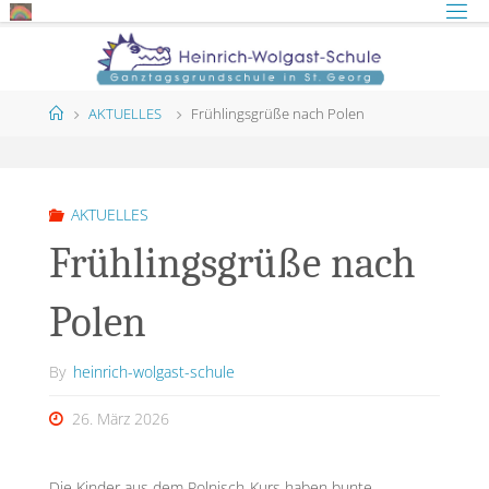
Skip
to
content
Home
AKTUELLES
Frühlingsgrüße nach Polen
AKTUELLES
Frühlingsgrüße nach
Polen
By
heinrich-wolgast-schule
26. März 2026
Die Kinder aus dem Polnisch-Kurs haben bunte,