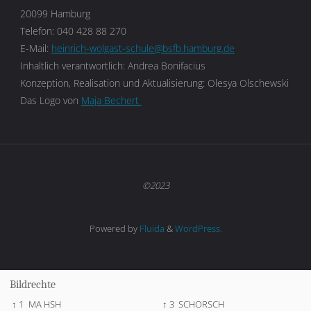
20099 Hamburg
Telefon: 040 428 88 270
E-Mail:
heinrich-wolgast-schule@bsfb.hamburg.de
Inhaltlich verantwortlich: Andrea Bonifacius
Konzeption, Realisation und Aktualisierung: Olesya Olschewski
Das Logo von
Maja Bechert
©2023
Powered by
Fluida
&
WordPress.
Bildrechte
↑ 1
MA HSH
↑ 3
SCHORSCH