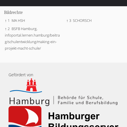
Bildrechte
↑ 1
MA HSH
↑ 3
SCHORSCH
↑ 2
BSFB Hamburg,
infoportal.lernen.hamburg/beitra
g/schulentwicklung/making-ein-
projekt-macht-schule/
Gefördert von