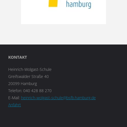
KONTAKT
Heinrich-Wolgast-Schule
Greifswalder Straße 40
20099 Hamburg
Telefon: 040 428 88 270
E-Mail:
heinrich-wolgast-schule@bsfb.hamburg.de
Anfahrt