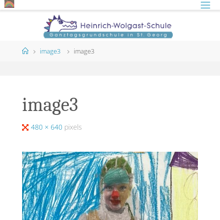
Skip
to
content
Home
image3
image3
image3
Full
480 × 640
pixels
size