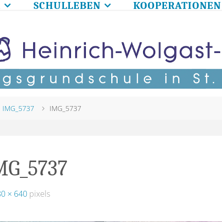
R
SCHULLEBEN
KOOPERATIONEN
me
IMG_5737
IMG_5737
MG_5737
80 × 640
pixels