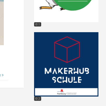
© 1
e
© 2