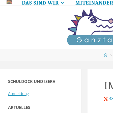
DAS SIND WIR
MITEINANDE
Skip
to
content
Ho
SCHULDOCK UND ISERV
I
Anmeldung
Full
4
size
AKTUELLES